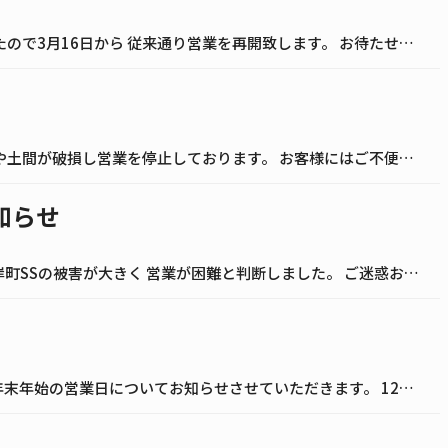
当社の川岸町SSの復旧作業が完了しましたので3月16日から 従来通り営業を再開致します。 お待たせしてしまい大変申し訳ありません。 これからも何卒宜しくお願い致します。
能登半島地震の影響で川岸町SSの防火壁や土間が破損し営業を停止しております。 お客様にはご不便おかけし、申し訳ありません。 川岸町SSにつきましては 3月からタイヤ交換と洗車作業は通常通り再開します。 是非、タイヤ交換や […]
知らせ
1月1日の地震の影響によって、当社の川岸町SSの被害が大きく 営業が困難と判断しました。 ご迷惑お掛け致しますが、一時休業とさせていただきます。 また、鳥屋野潟SSは変わらずに1月4日から営業しております。 川岸町は営業 […]
お世話になっております。 表題の通り、年末年始の営業日についてお知らせさせていただきます。 12月26日～12月30日 通常営業 12月31日 7:30~15:00 1月1日～1月3日 定休日 1月4日 通常営業 1月4 […]