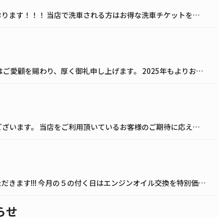
今月末まで洗車チケットセールを行っております！！！ 当店で洗車される方はお得な洗車チケットを是非この機会にお試しください！ 洗車チケット価格 3.850円分 → 2.970円 6.600円分 → 4.950円 14.30 […]
明けましておめでとうございます。 平素はご愛顧を賜わり、厚く御礼申し上げます。 2025年もよりお客様サービスの向上を目指し、社員一同 日々努力して参ります。 本年も何卒宜しくお願い致します。
平素は当店をご利用頂き誠にありがとうございます。 当店をご利用頂いているお客様のご期待に応えられるように、努力してまいりましたが 作業備品等の高騰により脱着価格を値上げせざる得ない状況となりました。 誠に恐縮ですが10月 […]
今月のキャンペーン情報を告知させていただきます!!! 今月の５の付く日はエンジンオイル交換を特別価格でご提供させていただきます! エンジンオイルをかなりお得な価格で交換できます! またコーティングや車検もお得になるキャン […]
らせ