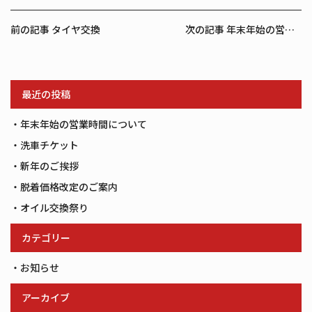
前
前の記事 タイヤ交換
次の記事 年末年始の営業時間
後
の
記
最近の投稿
事
へ
年末年始の営業時間について
の
洗車チケット
リ
新年のご挨拶
ン
ク
脱着価格改定のご案内
オイル交換祭り
カテゴリー
お知らせ
アーカイブ